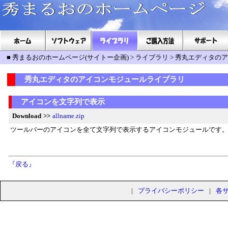
■
秀まるおのホームページ(サイトー企画)
>
ライブラリ
>
秀丸エディタのア
秀丸エディタのアイコンモジュールライブラリ
アイコンを文字列で表示
Download
>>
allname.zip
ツールバーのアイコンを全て文字列で表示するアイコンモジュールです
『戻る』
|
プライバシーポリシー
|
各