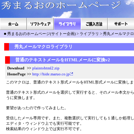
■
秀まるおのホームページ(サイトー企画)
>
ライブラリ
>
秀丸メールマクロ
秀丸メールマクロライブラリ
普通のテキストメールをHTMLメールに変換v2
Download
>>
plaintohtml2.zip
HomePage
>>
http://hide.maruo.co.jp
このマクロは、普通のテキスト形式メールをHTML形式メールに変換しま
普通のテキスト形式のメールを選択して実行すると、そのメール本文からH
うに変換します。
要望があったので作ってみました。
受信したメール専用です。また、複数選択して実行しても１通しか処理
エディタ・ウィンドウ上でも実行可能です。
検索結果のウィンドウ上では実行不可です。