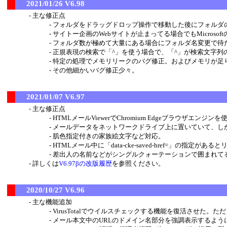
2021/01/26 V6.98
主な修正点
フォルダをドラッグドロップ操作で移動した後にフォルダの
サイトー企画のWebサイトが止まってる場合でもMicrosof
フォルダ数が極めて大量にある場合にフォルダ名変更で待
正規表現の検索で「^」を使う場合で、「^」が検索文字
特定の処理でメモリリークのバグ修正。およびメモリが足
その他細かいバグ修正少々。
2021/01/07 V6.97
主な修正点
HTMLメールViewerでChromium Edgeブラウザエンジ
メールデータをネットワークドライブ上に置いていて、し
肌色指定付きの家族絵文字など対応。
HTMLメール中に「data-cke-saved-href=」の指定
差出人の名前などがシングルクォーテーションで囲まれて
詳しくは
V6.97βの改版履歴
を参照ください。
2020/10/27 V6.96
主な機能追加
VirusTotalでウイルスチェックする機能を復活させた。ただ
メール本文中のURLのドメイン名部分を強調表示するよう