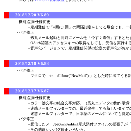
2018/12/20 V6.89
機能追加/仕様変更
定期受信で「n回に1回」の間隔指定をしてる場合でも、
バグ修正
秀丸メール起動と同時にメールを「今すぐ送信」するとた
OAuth認証のアクセスキーの取得をしても、受信を実行
音声化バージョンで、定期受信関係の設定の音声化がおか
2018/12/18 V6.88
バグ修正
マクロで「#n = dllfunc("NewMail");」と
2018/12/17 V6.87
機能追加/仕様変更
カラー絵文字の結合文字対応。（秀丸エディタの動作環境
迷惑メールフィルターでの、最近発生してる新しいタイプ
迷惑メールフィルターで、日本語のメールについても特定
バグ修正
受信したメールのmht/mhtml形式添付ファイルの拡張子が
その他細かいバグ修正いろいろ。