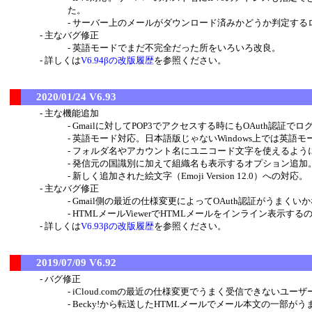
た。
サーバー上のメールがダウンロード済みかどうか判定する
主なバグ修正
英語モードでまだ不完全だった所をいろいろ改良。
詳しくは
V6.94βの改版履歴
を参照ください。
2020/01/24 V6.93
主な機能追加
Gmailに対してPOP3でアクセスする時にもOAuth認証
英語モード対応。日本語版じゃないWindows上では英語
フォルダ名やアカウント名にユニコード文字を使えるよう
発信元の国識別に加えて組織名も表示するオプション追加
新しく追加された絵文字（Emoji Version 12.0）への対応。
主なバグ修正
Gmail側の最近の仕様変更によってOAuth認証がうまく
HTMLメールViewerでHTMLメールをインライン表示
詳しくは
V6.93βの改版履歴
を参照ください。
2019/07/09 V6.92
バグ修正
iCloud.comの最近の仕様変更でうまく受信できないユー
Becky!から転送したHTMLメールでメール本文の一部が