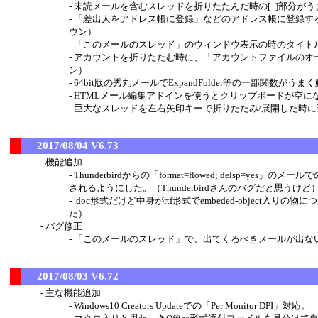
未読メールを含むスレッドを折りたたんだ時の[+]部分がう
「差出人をアドレス帳に登録」などのアドレス帳に登録する
ウン）
「このメールのスレッド」のウィンドウ表示の時のタイト
アカウントを折りたたむ時に、「アカウントファイルのオー
ン）
64bit版の秀丸メールでExpandFolder等の一部関数がう
HTMLメール編集アドインを使うとクリップボードが空に
巨大なスレッドを左右矢印キーで折りたたみ/展開した時に
2017/08/04 V6.73
機能追加
Thunderbirdからの「format=flowed; dels
されるようにした。（Thunderbirdさんのバグだと思うけど
.doc形式だけど中身がrtf形式でembeded-objec
た）
バグ修正
「このメールのスレッド」で、出てくるべきメールが出ない
2017/08/03 V6.72
主な機能追加
Windows10 Creators Updateでの「Per Monitor DPI」対応。