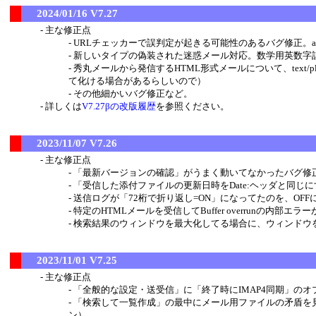
2024/01/16 V7.27
主な修正点
URLチェッカーで誤判定が起きる可能性のあるバグ修正。
新しいタイプの偽装された迷惑メール対応。数学用英数字記号を
秀丸メールから発信するHTML形式メールについて、text/p
て化ける場合があるらしいので）
その他細かいバグ修正など。
詳しくは
V7.27βの改版履歴
を参照ください。
2023/11/07 V7.26
主な修正点
「最新バージョンの確認」がうまく動いてなかったバグ修
「受信した添付ファイルの更新日時をDate:ヘッダと同じ
送信ログが「72桁で折り返し=ON」になってたのを、OFF
特定のHTMLメールを受信してBuffer overrunの内部
検索結果のウィンドウを最大化してる場合に、ウィンドウを
2023/11/01 V7.25
主な修正点
「全般的な設定・送受信」に「終了時にIMAP4同期」の
「検索して一覧作成」の最中にメール用ファイルの矛盾を見
ン）