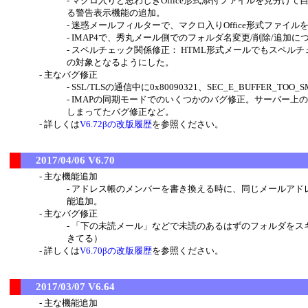
マクロ入りと思わしきOffice形式添付ファイルを見分
る警告表示機能の追加。
迷惑メールフィルターで、マクロ入りOffice形式ファイ
IMAP4で、秀丸メール側でのフォルダ名変更/削除/追加
スペルチェック関係修正： HTML形式メールでもスペルチェ
の対象となるようにした。
主なバグ修正
SSL/TLSの通信中に0x80090321、SEC_E_BUFFER
IMAPの同期モードでのいくつかのバグ修正。サーバー上
しまってたバグ修正など。
詳しくは
V6.72βの改版履歴
を参照ください。
2017/04/06 V6.70
主な機能追加
アドレス帳のメンバーを書き換える時に、同じメールアド
能追加。
主なバグ修正
「下の未読メール」などで未読のあるはずのフォルダをスキ
きてる）
詳しくは
V6.70βの改版履歴
を参照ください。
2017/03/07 V6.64
主な機能追加