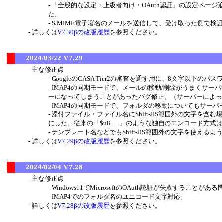
「全般的な設定・上級者向け・OAuth認証」の設定ページ追
た。
S/MIME電子署名のメールを送信して、受け取った側で検証に
詳しくは
V7.30βの改版履歴
を参照ください。
2024/03/22 V7.29
主な修正点
GoogleのCASA Tier2の審査を通す用に、8文字以下
IMAP4の同期モードで、メールの移動/削除がうまくサ
ーになってしまうことがあったバグ修正。（サーバーによっ
IMAP4の同期モードで、フォルダの移動についてもサー
添付ファイル・ファイル名にShift-JIS範囲外の文字
にした。従来の「$u8_....」のような独自のエンコード方式
テンプレート名などでもShift-JIS範囲外の文字を使えるよ
詳しくは
V7.29βの改版履歴
を参照ください。
2024/02/04 V7.28
主な修正点
Windows11でMicrosoftのOAuth認証が失敗することがあ
IMAP4でのフォルダ名のユニコード文字対応。
詳しくは
V7.28βの改版履歴
を参照ください。