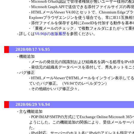
Microsoft OAuth認証で管理者権限が無いユーザー
Microsoft Graph APIで送信できる添付ファイルサ
HTMLメールViewer V4.00とセットで、Chromium 
Explorerブラウザエンジンを使う場合でも、常にIE11互
添付ファイルを保存する時にZoneIDを付加する動作を基
「重複メールのチェック」で複数フォルダにまたがって重
詳しくは
V6.96βの改版履歴
を参照ください。
2020/08/17 V6.95
機能追加
メールの発信元の国識別および組織名を調べる処理をIPv6
発信元の組織名データベースを添付して、秀丸ネットモニ
バグ修正
HTMLメールViewerでHTMLメールをインライン表示
ていたバグ修正。（V6.94でのレベルダウン）
その他細かいバグ修正少々。
2020/06/29 V6.94
主な機能追加
POP/IMAP/SMTPの方式にてExchange Online/M
ようにした。この機能追加の関係により、受信メールサーバーの種類での「
た。
IPv6対応。サーバーのホスト名にIPv6のアドレスも指定