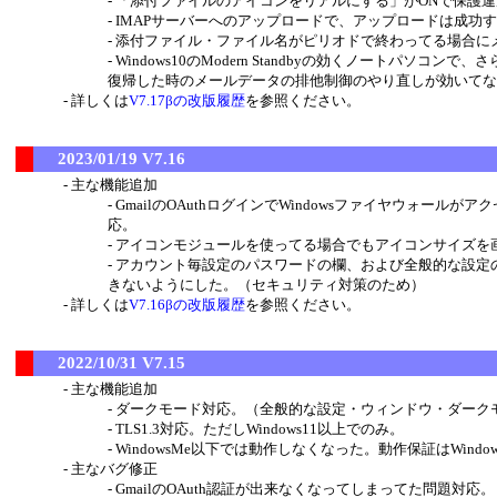
「添付ファイルのアイコンをリアルにする」がONで保護
IMAPサーバーへのアップロードで、アップロードは成功
添付ファイル・ファイル名がピリオドで終わってる場合に
Windows10のModern Standbyの効くノート
復帰した時のメールデータの排他制御のやり直しが効いてな
詳しくは
V7.17βの改版履歴
を参照ください。
2023/01/19 V7.16
主な機能追加
GmailのOAuthログインでWindowsファイヤウォ
応。
アイコンモジュールを使ってる場合でもアイコンサイズを画
アカウント毎設定のパスワードの欄、および全般的な設定
きないようにした。（セキュリティ対策のため）
詳しくは
V7.16βの改版履歴
を参照ください。
2022/10/31 V7.15
主な機能追加
ダークモード対応。（全般的な設定・ウィンドウ・ダーク
TLS1.3対応。ただしWindows11以上でのみ。
WindowsMe以下では動作しなくなった。動作保証はWindo
主なバグ修正
GmailのOAuth認証が出来なくなってしまってた問題対応。