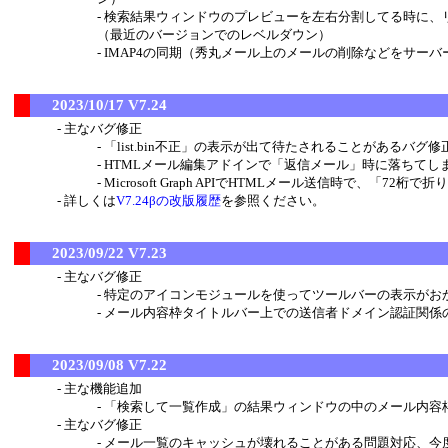
検索結果ウィンドウのプレビューを左右分割してる時に、
（最近のバージョンでのレベルダウン）
IMAP4の同期（秀丸メール上のメールの削除などをサー
2023/10/17 V7.24
主なバグ修正
「list.bin不正」の表示が出て待たされることがあるバグ修
HTMLメール編集アドインで「返信メール」時に落ちてし
Microsoft Graph APIでHTMLメール送信時で、
詳しくは
V7.24βの改版履歴
を参照ください。
2023/09/22 V7.23
主なバグ修正
特定のアイコンモジュールを使ってツールバーの表示がおか
メール内容枠タイトルバー上での送信者ドメイン認証関係
2023/09/08 V7.22
主な機能追加
「検索して一覧作成」の結果ウィンドウの中のメール内容
主なバグ修正
メール一覧のキャッシュが壊れることがある問題対応、今