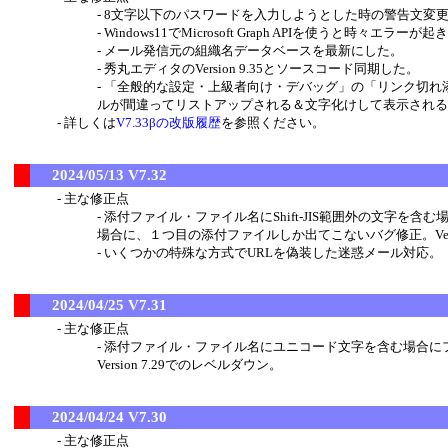
8文字以下のパスワードを入力しようとした時の警告文変更
Windows11でMicrosoft Graph APIを使うと時々エラー
メール発信元の組織名データベースを最新にした。
秀丸エディタのVersion 9.35とソースコード同期した。
「全般的な設定・上級者向け・デバッグ」の「リンク切れ添付ファ
ルが間違ってリストアップされる＆文字化けして表示される
詳しくは
V7.33βの改版履歴
を参照ください。
2024/05/13 V7.32
主な修正点
添付ファイル・ファイル名にShift-JIS範囲外の文字
場合に、１つ目の添付ファイルしか出てこないバグ修正。Versi
いくつかの特殊な方式でURLを偽装した迷惑メール対応。
2024/04/25 V7.31
主な修正点
添付ファイル・ファイル名にユニコード文字を含む場合に
Version 7.29でのレベルダウン。
2024/04/24 V7.30
主な修正点