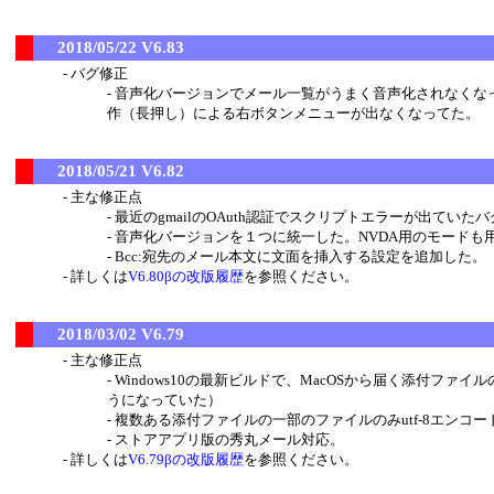
2018/05/22 V6.83
バグ修正
音声化バージョンでメール一覧がうまく音声化されなくな
作（長押し）による右ボタンメニューが出なくなってた。
2018/05/21 V6.82
主な修正点
最近のgmailのOAuth認証でスクリプトエラーが出ていた
音声化バージョンを１つに統一した。NVDA用のモードも
Bcc:宛先のメール本文に文面を挿入する設定を追加した。（ア
詳しくは
V6.80βの改版履歴
を参照ください。
2018/03/02 V6.79
主な修正点
Windows10の最新ビルドで、MacOSから届く添付フ
うになっていた）
複数ある添付ファイルの一部のファイルのみutf-8エン
ストアアプリ版の秀丸メール対応。
詳しくは
V6.79βの改版履歴
を参照ください。