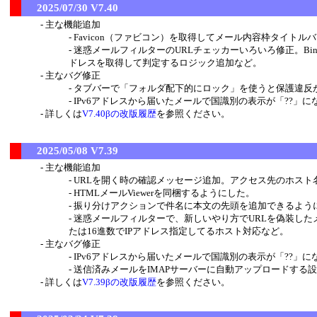
2025/07/30 V7.40
主な機能追加
Favicon（ファビコン）を取得してメール内容枠タイトル
迷惑メールフィルターのURLチェッカーいろいろ修正。Bing 
ドレスを取得して判定するロジック追加など。
主なバグ修正
タブバーで「フォルダ配下的にロック」を使うと保護違反
IPv6アドレスから届いたメールで国識別の表示が「??」
詳しくは
V7.40βの改版履歴
を参照ください。
2025/05/08 V7.39
主な機能追加
URLを開く時の確認メッセージ追加。アクセス先のホス
HTMLメールViewerを同梱するようにした。
振り分けアクションで件名に本文の先頭を追加できるよう
迷惑メールフィルターで、新しいやり方でURLを偽装した
たは16進数でIPアドレス指定してるホスト対応など。
主なバグ修正
IPv6アドレスから届いたメールで国識別の表示が「??」
送信済みメールをIMAPサーバーに自動アップロードする設
詳しくは
V7.39βの改版履歴
を参照ください。