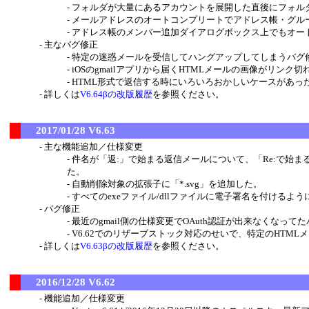
フォルダが大量にあるアカウントを展開した直後にフォル
メールアドレスのオートコンプリートでアドレス帳・グル
アドレス帳のメンバー追加ダイアログボックス上でもオー
主なバグ修正
特定の迷惑メールを受信してハングアップしてしまうバグ
iOSのgmailアプリから届くHTMLメールの画像がリン
HTML形式で返信する時にいろいろおかしいケースがあっ
詳しくは
V6.64βの改版履歴
を参照ください。
2017/01/28 V6.63
主な機能追加／仕様変更
件名が「返:」で始まる返信メールについて、「Re:で始
た。
自動削除対象の拡張子に「*.svg」を追加した。
すべてのexeファイル/dllファイルに電子署名を付ける
バグ修正
最近のgmail側の仕様変更でOAuth認証が出来なくなって
V6.62でのリザーブストック対応のせいで、特定のHTM
詳しくは
V6.63βの改版履歴
を参照ください。
2016/12/28 V6.62
機能追加／仕様変更