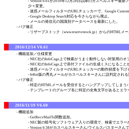
Version 6.61が2016年12月28日以降のカスペ
少々変更。
迷惑メールフィルターのURLチェッカーで、Google Custo
Google Desktop Search対応を今さらながら廃止。
メールの発信元の国識別データベースを最新にした。
バグ修正
リザーブストック（www.reservestock.jp）からのHT
2016/12/14 V6.61
機能追加／仕様変更
NEC社のInfoCage上で検索がうまく動作しない対策用の
NEC社のInfoCage上で添付ファイルの生成ミスになるこ
迷惑メールフィルターのURLチェッカーの動作頻度を下
64bit版の秀丸メールがカスペルスキーさんに誤判定され
バグ修正
特定のHTMLメールを受信するとハングアップしてしまう
テンプレートのグループ名に特定の全角文字があるとエラ
2016/11/19 V6.60
機能追加
GetRecvMailTo関数追加。
NEC製の暗号化ソフトウェア入りの環境で、検索でエラー
Version 6.58がカスペルスキーさん/ウイルスバスターさ