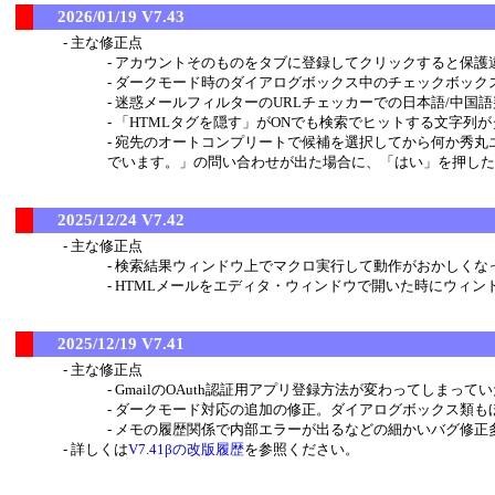
2026/01/19 V7.43
主な修正点
アカウントそのものをタブに登録してクリックすると保護違反で
ダークモード時のダイアログボックス中のチェックボック
迷惑メールフィルターのURLチェッカーでの日本語/中国
「HTMLタグを隠す」がONでも検索でヒットする文字列
宛先のオートコンプリートで候補を選択してから何か秀丸
でいます。」の問い合わせが出た場合に、「はい」を押した
2025/12/24 V7.42
主な修正点
検索結果ウィンドウ上でマクロ実行して動作がおかしくな
HTMLメールをエディタ・ウィンドウで開いた時にウィン
2025/12/19 V7.41
主な修正点
GmailのOAuth認証用アプリ登録方法が変わってしまっ
ダークモード対応の追加の修正。ダイアログボックス類も
メモの履歴関係で内部エラーが出るなどの細かいバグ修正
詳しくは
V7.41βの改版履歴
を参照ください。