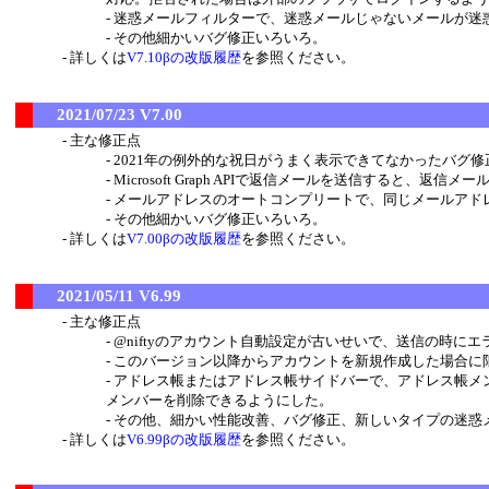
迷惑メールフィルターで、迷惑メールじゃないメールが迷
その他細かいバグ修正いろいろ。
詳しくは
V7.10βの改版履歴
を参照ください。
2021/07/23 V7.00
主な修正点
2021年の例外的な祝日がうまく表示できてなかったバグ
Microsoft Graph APIで返信メールを送信すると
メールアドレスのオートコンプリートで、同じメールアド
その他細かいバグ修正いろいろ。
詳しくは
V7.00βの改版履歴
を参照ください。
2021/05/11 V6.99
主な修正点
@niftyのアカウント自動設定が古いせいで、送信の時に
このバージョン以降からアカウントを新規作成した場合に限り、返
アドレス帳またはアドレス帳サイドバーで、アドレス帳メンバー
メンバーを削除できるようにした。
その他、細かい性能改善、バグ修正、新しいタイプの迷惑
詳しくは
V6.99βの改版履歴
を参照ください。