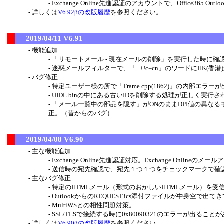
Exchange Online先進認証のアカウントで、Office3
詳しくは
V6.92βの改版履歴
を参照ください。
2019/04/11 V6.91
機能追加
「リモートメール - 現在メールの削除」を実行した時に
迷惑メールフィルターで、「++!c=cn」のワードにHK(
バグ修正
特定ユーザー様の所で「Frame.cpp(1862)」の内部エ
UIDL.binの中にある古いIDを削除する処理が正しく実行
「メール一覧中の部品を隠す」がONのままDPI値の異な
正。（昔からのバグ）
2019/04/08 V6.90
主な機能追加
Exchange Online先進認証対応。Exchange Onlineの
送信時の宛先確認で、宛先１つ１つをチェックマークで確
主なバグ修正
特定のHTMLメール（形式のおかしいHTMLメール）を
OutlookからのREQUEST.ics添付ファイルが中身空で
MultiWSとの相性問題対策。
SSL/TLSで接続する時に0x80090321のエラーが出ること
詳しくは
V6.90βの改版履歴
を参照ください。