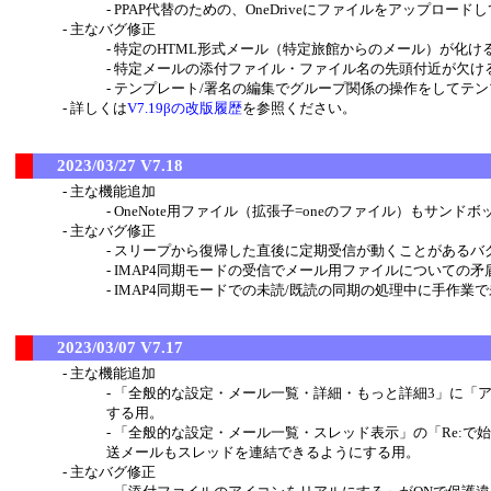
PPAP代替のための、OneDriveにファイルをアップ
主なバグ修正
特定のHTML形式メール（特定旅館からのメール）が化け
特定メールの添付ファイル・ファイル名の先頭付近が欠け
テンプレート/署名の編集でグループ関係の操作をしてテ
詳しくは
V7.19βの改版履歴
を参照ください。
2023/03/27 V7.18
主な機能追加
OneNote用ファイル（拡張子=oneのファイル）もサンド
主なバグ修正
スリープから復帰した直後に定期受信が動くことがあるバグ修正。
IMAP4同期モードの受信でメール用ファイルについての
IMAP4同期モードでの未読/既読の同期の処理中に手作業
2023/03/07 V7.17
主な機能追加
「全般的な設定・メール一覧・詳細・もっと詳細3」に「
する用。
「全般的な設定・メール一覧・スレッド表示」の「Re:で
送メールもスレッドを連結できるようにする用。
主なバグ修正