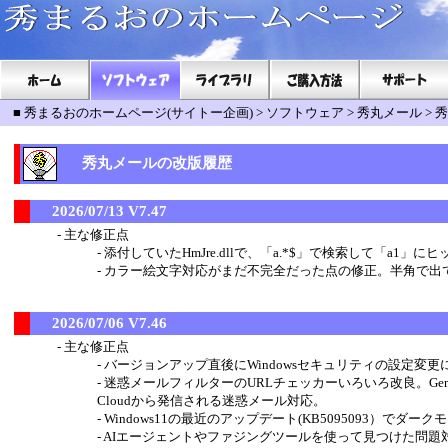
■
秀まるおのホームページ(サイトー企画)
>
ソフトウェア
>
秀丸メール
>
秀
秀丸メールの改版履歴
2026/07/13 V7.47
主な修正点
添付していたHmJre.dllで、「a.*$」で検索して「a1
カラー絵文字対応がまだ不完全だった点の修正。半角で出
2026/07/06 V7.46
主な修正点
バージョンアップ直後にWindowsセキュリティの設定
迷惑メールフィルターのURLチェッカーいろいろ改良。Gem
Cloudから発信される迷惑メール対応。
Windows11の最近のアップデート(KB5095093）で
AIエージェントやファジングツールを使って見つけた問題