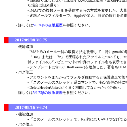
自動折り返ししないで送信する用の設定追加（全般的な設定
た場合は旧来通り）
IMAPでの複数メールを受信する時の方式を変更した。大
迷惑メールフィルターで、Appleや楽天、特定の銀行を
詳しくは
V6.76βの改版履歴
を参照ください。
2017/09/08 V6.75
機能追加
IMAPでのメール一覧の取得方法を改善して、特にgmail
「.rar」または「.7z」で圧縮されたファイルについて
付ファイルのプレビューで中の中身のファイル名も表示でき
テンプレートに$(SignHtmlFormat)を追加した。署名
バグ修正
アカウントをまたがってフォルダ移動すると保護違反で落
「このメールのスレッド」系コマンドで、特定条件の時に
DeleteHeaderUnitedがうまく機能してなかったバグ修正。
詳しくは
V6.75βの改版履歴
を参照ください。
2017/08/16 V6.74
機能追加
「このメールのスレッド」で、Re:的にむりやりつなげて
バグ修正