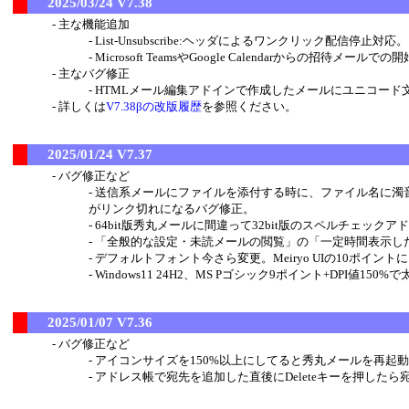
2025/03/24 V7.38
主な機能追加
List-Unsubscribe:ヘッダによるワンクリック配信停止対応。
Microsoft TeamsやGoogle Calendarからの招待メ
主なバグ修正
HTMLメール編集アドインで作成したメールにユニコード
詳しくは
V7.38βの改版履歴
を参照ください。
2025/01/24 V7.37
バグ修正など
送信系メールにファイルを添付する時に、ファイル名に濁
がリンク切れになるバグ修正。
64bit版秀丸メールに間違って32bit版のスペルチェック
「全般的な設定・未読メールの閲覧」の「一定時間表示し
デフォルトフォント今さら変更。Meiryo UIの10ポイント
Windows11 24H2、MS Pゴシック9ポイント+DPI値1
2025/01/07 V7.36
バグ修正など
アイコンサイズを150%以上にしてると秀丸メールを再起動
アドレス帳で宛先を追加した直後にDeleteキーを押した