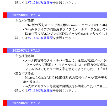
詳しくは
V7.15βの改版履歴
を参照ください。
2022/08/03 V7.14
主なバグ修正
32bit版の秀丸メールで個人用MicrosoftアカウントのO
Googleドライブの同期用ドライブにメールデータを置いてる場
EdgeブラウザエンジンのHTMLメールViewerをクリ
詳しくは
V7.14βの改版履歴
を参照ください。
2022/07/26 V7.13
主な機能追加
メール内容枠のタイトルバー右上に、返信元/返信メール
「ツールチップ表示」と「(メール本文も)」が両方ONの時
フォルダ枠でもカラー絵文字を使えるようにした。（「全
主なバグ修正
Microsoft Graph APIでS/MIME形式の暗号
象が起きる。
eo光のアカウント毎設定の自動設定が間違ってたバグ修正
詳しくは
V7.13βの改版履歴
を参照ください。
2022/06/09 V7.12