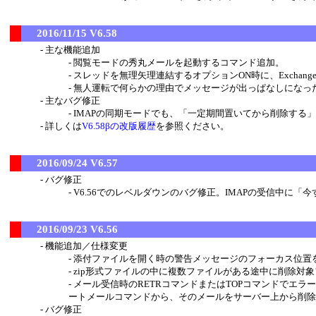
2016/11/15 V6.58
主な機能追加
閲覧モードの秀丸メールを起動するコマンド追加。
スレッドを無理矢理連結するオプションON時に、Exchange S
無人運転で何らかの理由でメッセージが出っぱなしになっ
主なバグ修正
IMAPの同期モードでも、「一定期間置いてから削除する
詳しくは
V6.58βの改版履歴
を参照ください。
2016/09/24 V6.57
バグ修正
V6.56でのレベルダウンのバグ修正。IMAPの受信中に
2016/09/23 V6.56
機能追加／仕様変更
添付ファイルを開く時の警告メッセージのフォーカス位置を
zip形式ファイルの中に複数ファイルがある途中に削除対
メール受信時のRETRコマンドまたはTOPコマンドでエ
ートメールコマンドから、そのメールをサーバー上から削除
バグ修正