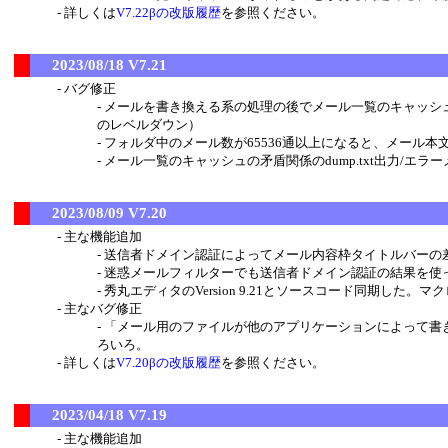
詳しくは
V7.22βの改版履歴
を参照ください。
2023/08/18 V7.21
バグ修正
メールを書き換える系の処理の後でメール一覧のキャッシュがおか
のレベルダウン）
フォルダ中のメール数が65536通以上になると、メール
メール一覧のキャッシュの矛盾関係のdump.txt出力/エ
2023/08/09 V7.20
主な機能追加
送信者ドメイン認証によってメール内容枠タイトルバーの
迷惑メールフィルターでも送信者ドメイン認証の結果を使
秀丸エディタのVersion 9.21とソースコード同期した。マク
主なバグ修正
「メール用のファイルが他のアプリケーションによって書
ろいろ。
詳しくは
V7.20βの改版履歴
を参照ください。
2023/04/18 V7.19
主な機能追加