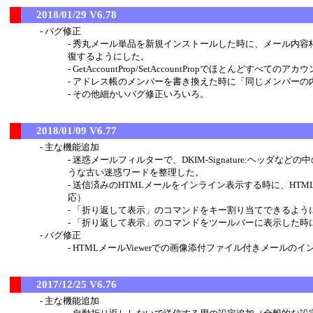
2018/01/29 V6.78
バグ修正
秀丸メール単品を新規インストールした時に、メール内容
復するようにした。
GetAccountProp/SetAccountPropでほとんどす
アドレス帳のメンバーを書き換えた時に「同じメンバーの
その他細かいバグ修正いろいろ。
2018/01/09 V6.77
主な機能追加
迷惑メールフィルターで、DKIM-Signature:ヘッ
うな古い迷惑ワードを整理した。
送信済みのHTMLメールをインライン表示する時に、HTMLメ
応）
「折り返して表示」のコマンドをキー割り当てできるよう
「折り返して表示」のコマンドをツールバーに表示した時に
バグ修正
HTMLメールViewerでの画像添付ファイル付きメールの
2017/12/25 V6.76
主な機能追加