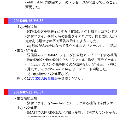
uidl_del.binの削除エラーのメッセージが間違って出るこ
変更した。
2016/09/16 V6.55
主な機能追加
HTMLタグを非表示にする「HTMLタグを隠す」コマンド
添付ファイルを開く時の警告ダイアログで、同じ差出人か
点がある場合は赤字で警告表示するようにした。
zip形式が入れ子になってるウイルス入りメールも、可能
主なバグ修正
送信済みメールIMAPフォルダに自動アップロードする機能
Excel2007やExcel2010での「ファイル - 送信 - 電
「file://」のリンク先を開くのが出来ないバグ修正。（V6
秀丸エディタのVersion 8.64とソースコード同期した。
その他細かいバグ修正など。
詳しくは
V6.55βの改版履歴
を参照ください。
2016/07/12 V6.54
主な機能追加
添付ファイルをVirusTotalでチェックする機能（添付
主なバグ修正
IMAP4での同期関係のバグ修正多数。（別アカウントか