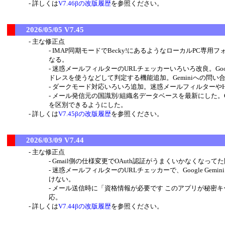
詳しくは
V7.46βの改版履歴
を参照ください。
2026/05/05 V7.45
主な修正点
IMAP同期モードでBecky!にあるようなローカルPC
なる。
迷惑メールフィルターのURLチェッカーいろいろ改良。Googl
ドレスを使うなどして判定する機能追加。Geminiへの問
ダークモード対応いろいろ追加。迷惑メールフィルターやHT
メール発信元の国識別/組織名データベースを最新にした。Goog
を区別できるようにした。
詳しくは
V7.45βの改版履歴
を参照ください。
2026/03/09 V7.44
主な修正点
Gmail側の仕様変更でOAuth認証がうまくいかなくなって
迷惑メールフィルターのURLチェッカーで、Google Ge
けない。
メール送信時に「資格情報が必要です このアプリが秘密
応。
詳しくは
V7.44βの改版履歴
を参照ください。