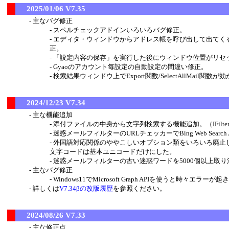
2025/01/06 V7.35
主なバグ修正
スペルチェックアドインいろいろバグ修正。
エディタ・ウィンドウからアドレス帳を呼び出して出てく
正。
「設定内容の保存」を実行した後にウィンドウ位置がリセッ
Gyaoのアカウント毎設定の自動設定の間違い修正。
検索結果ウィンドウ上でExport関数/SelectAllMail関数
2024/12/23 V7.34
主な機能追加
添付ファイルの中身から文字列検索する機能追加。（IFil
迷惑メールフィルターのURLチェッカーでBing Web Searc
外国語対応関係のややこしいオプション類をいろいろ廃止
文字コードは基本ユニコードだけにした。
迷惑メールフィルターの古い迷惑ワードを5000個以上取り
主なバグ修正
Windows11でMicrosoft Graph APIを使うと時々エ
詳しくは
V7.34βの改版履歴
を参照ください。
2024/08/26 V7.33
主な修正点