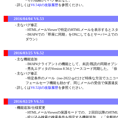
その他細かいバグ修正など。
詳しくは
V6.54βの改版履歴
を参照ください。
2016/04/04 V6.53
主なバグ修正
HTMLメールViewerで特定のHTMLメールを表示する
IMAP4での「即座に同期」をONにしてるとサーバー上での
ダウン）
2016/03/25 V6.52
主な機能追加
IMAP4クライアントの機能として、未読/既読の同期オプ
秀丸エディタのVersion 8.56とソースコード同期した
主なバグ修正
特定条件のメール（iso-2022-jpだけど特殊な方法
フェールセーフ機能も効かず、同じメールの受信で保護違反
詳しくは
V6.52βの改版履歴
を参照ください。
2016/02/29 V6.51
機能追加/仕様変更
HTMLメールViewerの保護モードでの、２回目以降のHT
絞り込み検索の検索条件を指定する機能追加。（「全般的