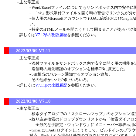
主な修正点
Word/Excelファイルについてもサンドボックス内で安全
「.lnk」形式添付ファイルを開く時の警告でリンク先が分か
個人用のMicrosoftアカウントでもOAuth認証およびG
い。
特定のHTMLメールを開こうとして固まることがあるバグ
詳しくは
V7.12βの改版履歴
を参照ください。
2022/03/09 V7.11
主な修正点
添付ファイルをサンドボックス内で安全に開く用の機能を
送信時の宛先確認のオプションを標準ONに変更した。
biff相当のバルーン通知するオプション追加。
その他細かいバグ修正いろいろ。
詳しくは
V7.11βの改版履歴
を参照ください。
2022/02/08 V7.10
主な修正点
検索ダイアログでの「スクロールマップ」のオプション追
絞り込み検索のドロップダウンリストから「検索ダイアログ
「全般的な手設定・ウィンドウ」にメニューバー非表示用
GmailにOAuthログインしようとして、ビルドインのブラウザ
対応。拒否された場合は外部のブラウザでログインするよう