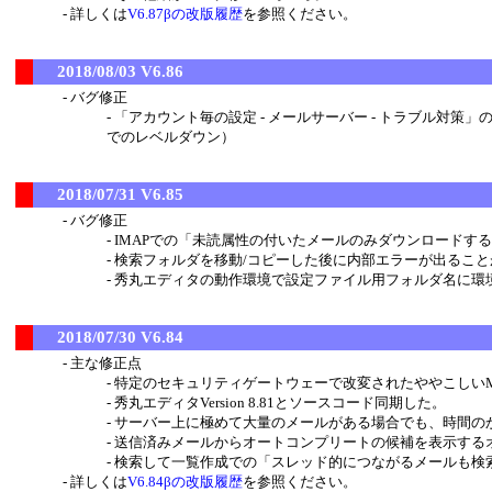
詳しくは
V6.87βの改版履歴
を参照ください。
2018/08/03 V6.86
バグ修正
「アカウント毎の設定 - メールサーバー - トラブル対策」
でのレベルダウン）
2018/07/31 V6.85
バグ修正
IMAPでの「未読属性の付いたメールのみダウンロードする
検索フォルダを移動/コピーした後に内部エラーが出るこ
秀丸エディタの動作環境で設定ファイル用フォルダ名に環境変
2018/07/30 V6.84
主な修正点
特定のセキュリティゲートウェーで改変されたややこしいMult
秀丸エディタVersion 8.81とソースコード同期した。
サーバー上に極めて大量のメールがある場合でも、時間の
送信済みメールからオートコンプリートの候補を表示する
検索して一覧作成での「スレッド的につながるメールも検
詳しくは
V6.84βの改版履歴
を参照ください。